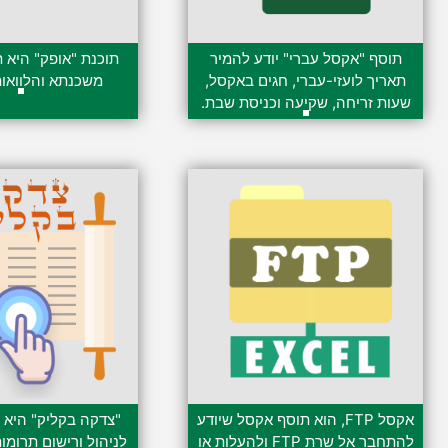
תוסף "אקסל עברי" יודע להמיר
תוכנת "אופק" היא 
תאריך לועזי-עברי, חגים באקסל,
משכנתא והלוואו
399.00
₪
–
119.00
₪
שעות זריחה, שקיעה וכניסת שבת.
279.00
₪
–
119.00
₪
אקסל FTP
אקסל FTP, הוא תוסף אקסל שיודע
"צדקה בקליק" היא 
להתחבר אל שרת FTP ולהעלות או
לניהול ורישום תרומו
299.00
₪