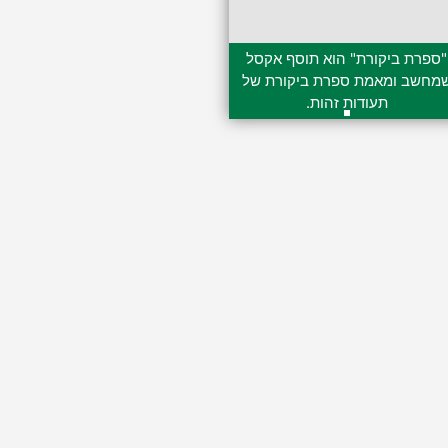
"ספרת ביקורת" הוא תוסף אקסל
מחשב ומאמת ספרת ביקורת של
תעודות זהות.
179.00
₪
–
89.00
₪