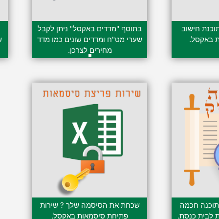
תוכנת חישוב
בתוסף "מדדים באקסל" ניתן לקבל
ת באקסל.
שערי מט"ח ומדדים שונים כמו מדד
ש
מחירים לצרכן.
279.00
₪
–
119.00
₪
תוכנה חכמה
שכחת את הסיסמה שלך ? שירות
ת לבית כנסת.
פתיחת סיסמאות באקסל.
299.00
₪