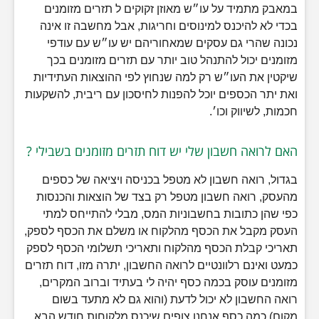
במאבק מתמיד על עו״ש מאוזן זקוקים ל תזרים מזומנים
בכדי לא להיכנס למינוסים וחריגות, אבל מחשבה זו אינה
נכונה שהרי גם עסקים שמאחוריהם יש עו״ש עם עודפי
מזומנים יכול להתנהל טוב יותר עם תזרים מזומנים בכך
שיקטין את העו״ש רק למה שנחוץ לפי ההוצאות העתידיות
ואת יתר הכספים יוכל להפנות לחיסכון עם ריבית, להשקעות
חכמות, לשיווק וכו׳.
האם לרואה חשבון שלי יש דוח תזרים מזומנים בשבילי ?
בגדול, רואה חשבון לא מטפל בכניסה ויציאה של כספים
מהעסק, רואה חשבון מטפל רק בצד של הוצאות והכנסות
כפי שהן כתובות בחשבוניות המס, מבלי להתייחס למתי
העסק מקבל את הכסף מהלקוח או משלם את הכסף לספק,
תאריכי קבלת הכסף מהלקוח ותאריכי תשלומי הכסף לספק
כמעט ואינם רלוונטיים לרואה החשבון, יתרה מזו, דוח תזרים
מזומנים עוסק בכמה כסף יהיה לי בעתיד וברוב המקרים,
רואה החשבון לא יכול לדעת (והוא גם לא מתעד בשום
מקום) כמה כסף אנחנו צופים שיכנס מלקוחות חודש הבא