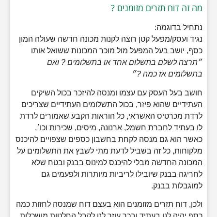
מה זה דוח תזרים מזומנים ?
נתחיל בדוגמה:
נגיד ועסק/מפעל קטן רוצה לקנות מכונה חדשה שעולה המון
כסף, יושב בעל המפעל מול מוכר המכונות ששואל אותו
״תרצה לשלם בתשלום אחד או בתשלומים ? ואם
בתשלומים אז כמה ?״
חושב בעל העסק עם עצמו ומנסה להיזכר בכול השיקים
העתידיים שהוא פיזר, בכול התשלומים העתידיים שצריכים
לרדת מכרטיס האשראי, כל הוראות הקבע שאמורים לרדת
לו בעתיד לחברת חשמל, ארנונה, מיסים, שכירות וכו׳,
כאשר הוא גם מנסה לקחת בחשבון כספים שצפויים להיכנס
מלקוחות, כל זה בשביל לדעת מתי לשבץ את התשלומים על
המכונה החדשה מבלי להיכנס למינוס בבנק ובטח שלא
לחריגה בבנק שיובילו לריביות מיותרות ולפעמים גם
למוגבלות בבנק.
ולכן, דוח תזרים מזומנים הוא בעצם דוח שמנסה לחזות כמה
כסף יהיה לנו בעתיד ובכך עוזר לנו לקבל החלטות מושכלות