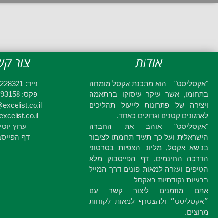
אודות
צור קש
"אקסליסט" – הוא מתכנת אקסל מומחה
נייד: 052-2228321
בתחומו, אשר עיקר עיסוקו בהתאמה
פקס: 03-6593158
ויצירה של פתרונות לייעול תהליכים
excelist.co.il
לארגונים קטנים וגדולים כאחד.
xcelist.co.il
"אקסליסט" אוהב את החברה
ערוץ יוטי
הישראלית ועל כך תעיד תרומתו לציבור
דף הפייסב
בנושא אקסל, מליוני הצפיות בסרטוני
הדרכה החינמים, דף הפייסבוק מלא
הטיפים ועזרה למאות פונים דרך המייל
בבעיות נקודתיות באקסל.
אתם מוזמנים ליצור קשר עם
״אקסליסט״ ולהצטרף למאות לקוחות
מרוצים.