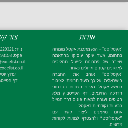
אודות
צור קש
"אקסליסט" – הוא מתכנת אקסל מומחה
נייד: 052-2228321
בתחומו, אשר עיקר עיסוקו בהתאמה
פקס: 03-6593158
ויצירה של פתרונות לייעול תהליכים
excelist.co.il
לארגונים קטנים וגדולים כאחד.
xcelist.co.il
"אקסליסט" אוהב את החברה
ערוץ יוטי
הישראלית ועל כך תעיד תרומתו לציבור
דף הפייסב
בנושא אקסל, מליוני הצפיות בסרטוני
הדרכה החינמים, דף הפייסבוק מלא
הטיפים ועזרה למאות פונים דרך המייל
בבעיות נקודתיות באקסל.
אתם מוזמנים ליצור קשר עם
״אקסליסט״ ולהצטרף למאות לקוחות
מרוצים.