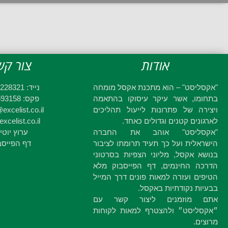
אודות
צור קש
"אקסליסט" – הוא מתכנת אקסל מומחה
נייד: 052-2228321
בתחומו, אשר עיקר עיסוקו בהתאמה
פקס: 03-6593158
ויצירה של פתרונות לייעול תהליכים
excelist.co.il
לארגונים קטנים וגדולים כאחד.
xcelist.co.il
"אקסליסט" אוהב את החברה
ערוץ יוטי
הישראלית ועל כך תעיד תרומתו לציבור
דף הפייסב
בנושא אקסל, מליוני הצפיות בסרטוני
הדרכה החינמים, דף הפייסבוק מלא
הטיפים ועזרה למאות פונים דרך המייל
בבעיות נקודתיות באקסל.
אתם מוזמנים ליצור קשר עם
״אקסליסט״ ולהצטרף למאות לקוחות
מרוצים.