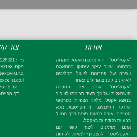
אודות
צור קש
"אקסליסט" – הוא מתכנת אקסל מומחה
נייד: 052-2228321
בתחומו, אשר עיקר עיסוקו בהתאמה
פקס: 03-6593158
ויצירה של פתרונות לייעול תהליכים
excelist.co.il
לארגונים קטנים וגדולים כאחד.
xcelist.co.il
"אקסליסט" אוהב את החברה
ערוץ יוטי
הישראלית ועל כך תעיד תרומתו לציבור
דף הפייסב
בנושא אקסל, מליוני הצפיות בסרטוני
הדרכה החינמים, דף הפייסבוק מלא
הטיפים ועזרה למאות פונים דרך המייל
בבעיות נקודתיות באקסל.
אתם מוזמנים ליצור קשר עם
״אקסליסט״ ולהצטרף למאות לקוחות